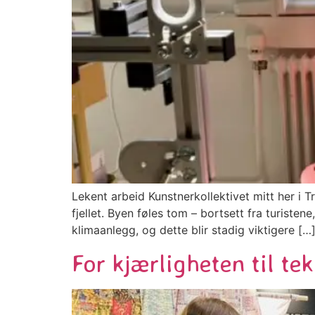
Lekent arbeid Kunstnerkollektivet mitt her i T
fjellet. Byen føles tom – bortsett fra turist
klimaanlegg, og dette blir stadig viktigere […
For kjærligheten til tek