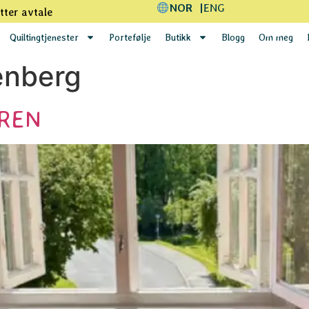
NOR
ENG
tter avtale
Quiltingtjenester
Portefølje
Butikk
Blogg
Om meg
enberg
REN