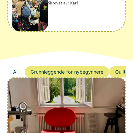
Skrevet av: Kari
All
Grunnleggende for nybegynnere
Quilt-A