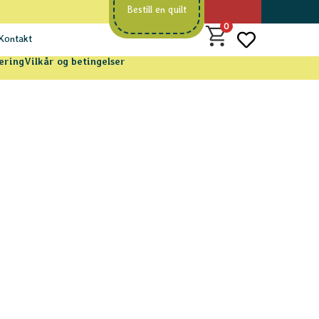
Bestill en quilt
0
Kontakt
æring
Vilkår og betingelser