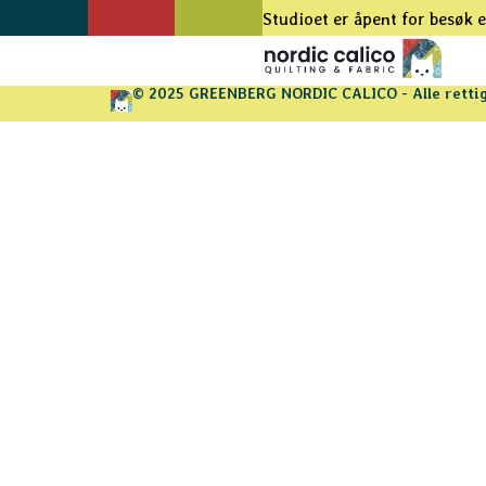
Studioet er åpent for besøk e
© 2025 GREENBERG NORDIC CALICO - Alle rettig