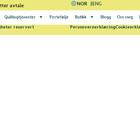
NOR
ENG
tter avtale
Quiltingtjenester
Portefølje
Butikk
Blogg
Om meg
heter reservert
Personvernerklæring
Cookieerkl