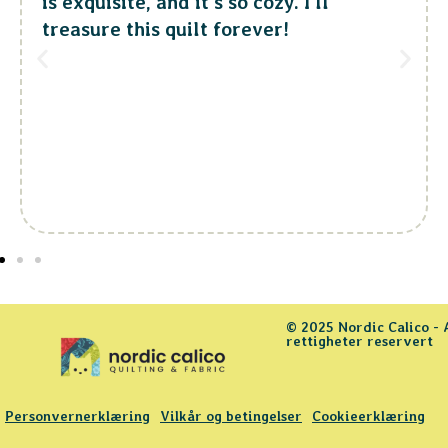
is exquisite, and it’s so cozy. I’ll
treasure this quilt forever!
© 2025 Nordic Calico - 
rettigheter reservert
Personvernerklæring
Vilkår og betingelser
Cookieerklæring