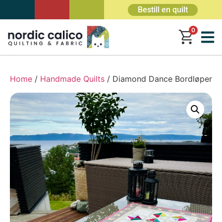
Bestill en quilt
0
Home
/
Handmade Quilts
/ Diamond Dance Bordløper